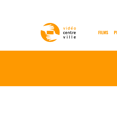
FILMS
P