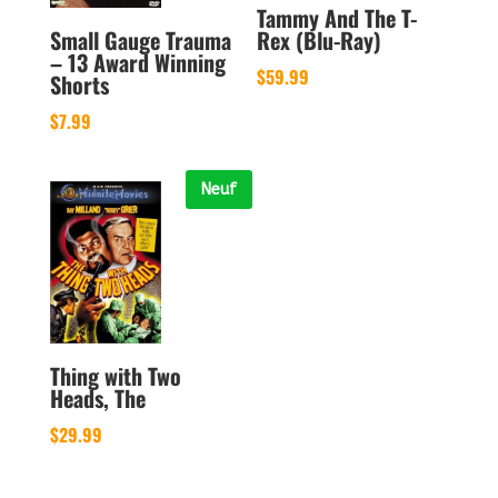
Tammy And The T-
Rex (Blu-Ray)
Small Gauge Trauma
– 13 Award Winning
$
59.99
Shorts
$
7.99
Neuf
Thing with Two
Heads, The
$
29.99