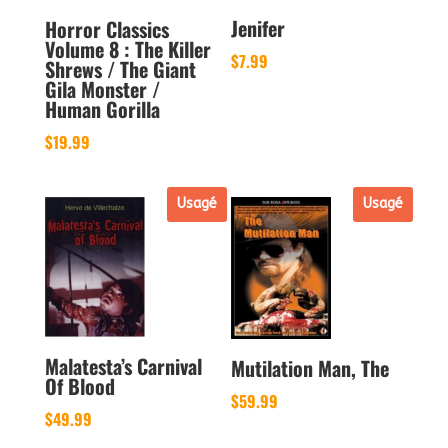
Jenifer
Horror Classics
Volume 8 : The Killer
$
7.99
Shrews / The Giant
Gila Monster /
Human Gorilla
$
19.99
Usagé
Usagé
Malatesta’s Carnival
Mutilation Man, The
Of Blood
$
59.99
$
49.99