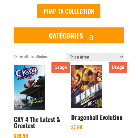
PIMP TA COLLECTION
13 résultats affichés
Usagé
Usagé
Dragonball Evolution
CKY 4 The Latest &
Greatest
$
7.99
$
39.99