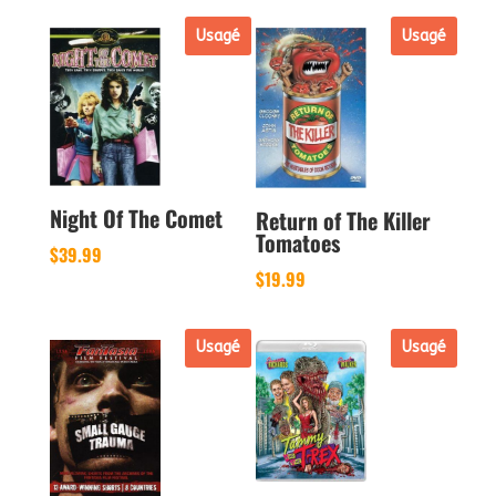
Usagé
Usagé
Night Of The Comet
Return of The Killer
Tomatoes
$
39.99
$
19.99
Usagé
Usagé