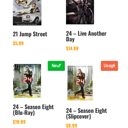
24 – Live Another
21 Jump Street
Day
$
5.99
$
14.99
Neuf
Usagé
24 – Season Eight
24 – Season Eight
(Blu-Ray)
(Slipcover)
$
19.99
$
9.99