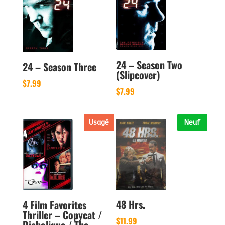
24 – Season Two
24 – Season Three
(Slipcover)
$
7.99
$
7.99
Usagé
Neuf
48 Hrs.
4 Film Favorites
Thriller – Copycat /
$
11.99
Diabolique / The