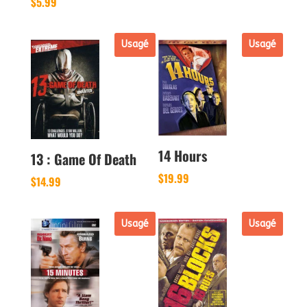
$
5.99
Usagé
Usagé
14 Hours
13 : Game Of Death
$
19.99
$
14.99
Usagé
Usagé