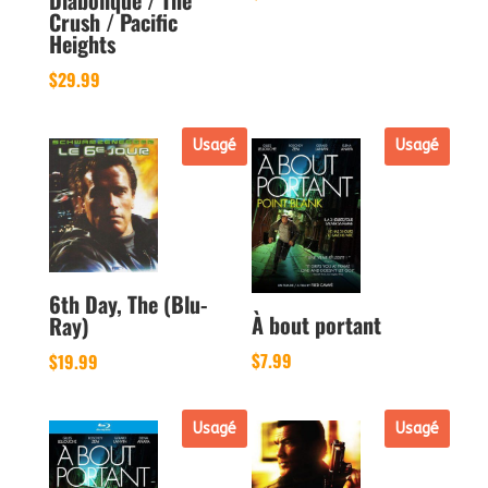
Crush / Pacific
Heights
$
29.99
Usagé
Usagé
6th Day, The (Blu-
À bout portant
Ray)
$
7.99
$
19.99
Usagé
Usagé