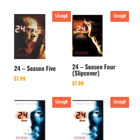
Usagé
Usagé
24 – Season Four
24 – Season Five
(Slipcover)
$
7.99
$
7.99
Usagé
Usagé