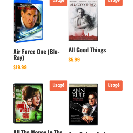
Usagé
Usagé
All Good Things
Air Force One (Blu-
Ray)
$
5.99
$
19.99
Usagé
Usagé
All The Money In The