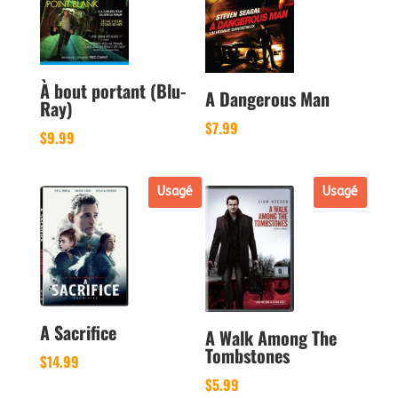
À bout portant (Blu-
A Dangerous Man
Ray)
$
7.99
$
9.99
Usagé
Usagé
A Sacrifice
A Walk Among The
Tombstones
$
14.99
$
5.99