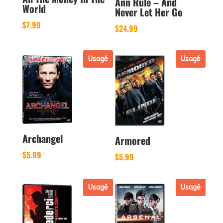
Ann Rule – And
World
Never Let Her Go
$
7.99
$
24.99
Usagé
Usagé
Archangel
Armored
$
5.99
$
5.99
Usagé
Usagé