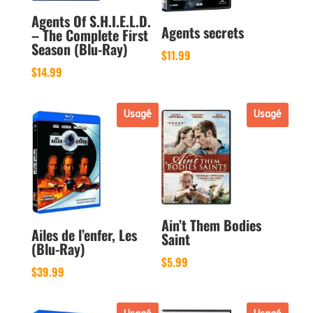
Agents Of S.H.I.E.L.D.
Agents secrets
– The Complete First
Season (Blu-Ray)
$
11.99
$
14.99
Usagé
Usagé
Ain’t Them Bodies
Ailes de l’enfer, Les
Saint
(Blu-Ray)
$
5.99
$
39.99