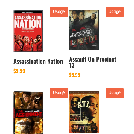
Usagé
Usagé
Assault On Precinct
Assassination Nation
13
$
9.99
$
5.99
Usagé
Usagé