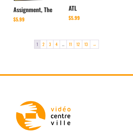
ATL
Assignment, The
$
5.99
$
5.99
1
2
3
4
…
11
12
13
→