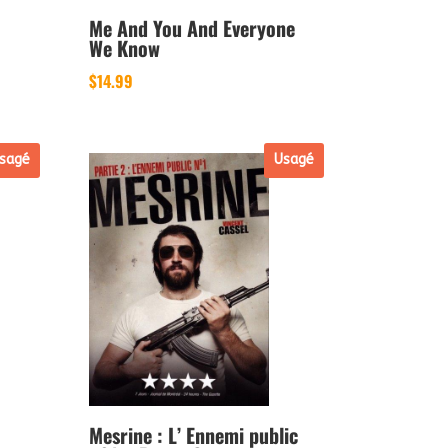
Me And You And Everyone
We Know
$
14.99
sagé
Usagé
Mesrine : L’ Ennemi public