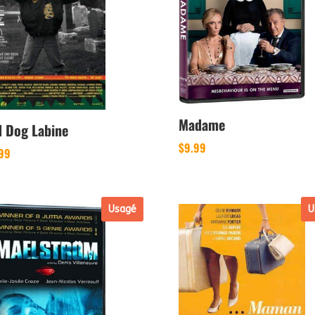
Madame
 Dog Labine
$
9.99
.99
Usagé
U