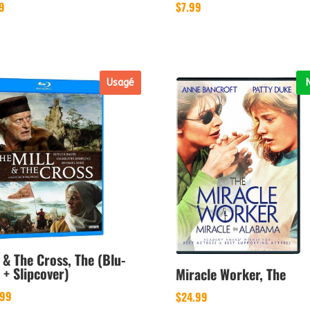
9
$
7.99
Usagé
l & The Cross, The (Blu-
 + Slipcover)
Miracle Worker, The
.99
$
24.99