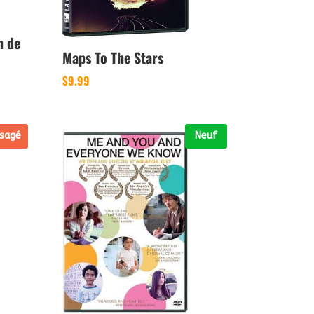
n de
Maps To The Stars
$
9.99
sagé
Neuf