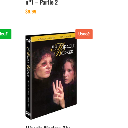
n°1 – Partie 2
$
9.99
Neuf
Usagé