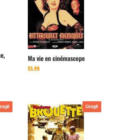
e,
Ma vie en cinémascope
$
5.99
sagé
Usagé