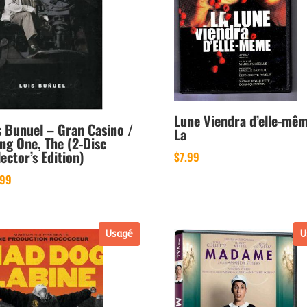
Lune Viendra d’elle-mêm
s Bunuel – Gran Casino /
La
ng One, The (2-Disc
lector’s Edition)
$
7.99
.99
Usagé
U