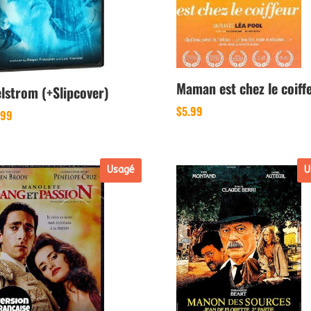
Maman est chez le coiff
lstrom (+Slipcover)
$
5.99
.99
Usagé
U