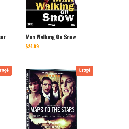
eur
Man Walking On Snow
$
24.99
sagé
Usagé