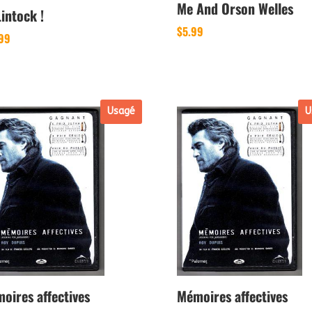
Me And Orson Welles
intock !
$
5.99
.99
Usagé
U
oires affectives
Mémoires affectives