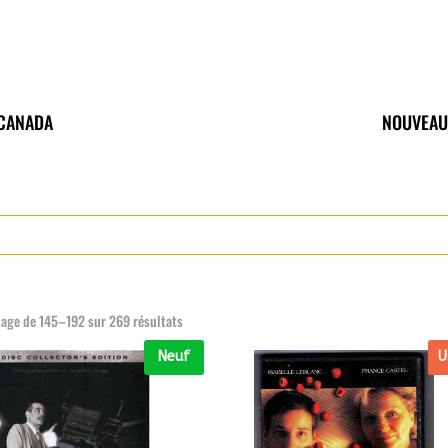
 CANADA
NOUVEAU
hage de 145–192 sur 269 résultats
Neuf
U