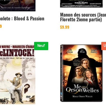
Manon des sources (Jea
olete : Blood & Passion
Florette 2ieme partie)
99
$
9.99
Neuf
U