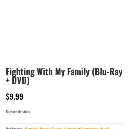
Fighting With My Family (Blu-Ray
+ DVD)
$
9.99
Rupture de stock
Catégories :
Comédie
,
Drame
,
Europe
,
Histoire et Biographie
,
Usagé