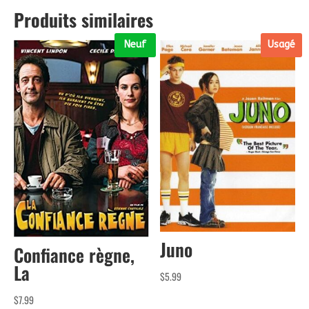
Produits similaires
Neuf
Usagé
Juno
Confiance règne,
La
$
5.99
$
7.99