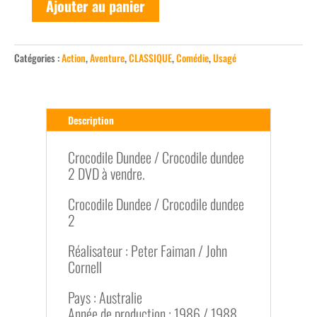
Ajouter au panier
quantité
de
Crocodile
Catégories :
Action
,
Aventure
,
CLASSIQUE
,
Comédie
,
Usagé
Dundee
/
Crocodile
Dundee
Description
2
(Programme
Crocodile Dundee / Crocodile dundee
double)
2 DVD à vendre.
Crocodile Dundee / Crocodile dundee
2
Réalisateur : Peter Faiman / John
Cornell
Pays : Australie
Année de production : 1986 / 1988