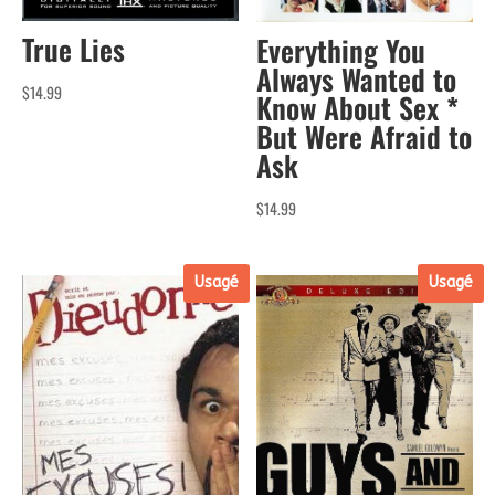
True Lies
Everything You
Always Wanted to
$
14.99
Know About Sex *
But Were Afraid to
Ask
$
14.99
Usagé
Usagé