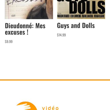
Guys and Dolls
Dieudonné: Mes
excuses !
$
14.99
$
9.99