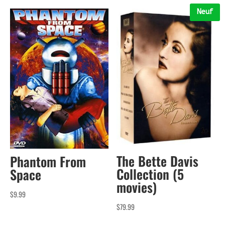
Neuf
The Bette Davis
Phantom From
Collection (5
Space
movies)
$
9.99
$
79.99