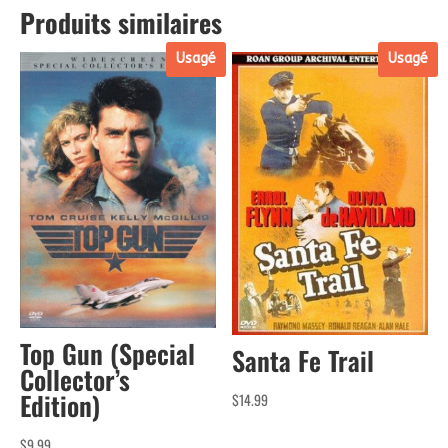
Produits similaires
Usagé
Usagé
Top Gun (Special
Santa Fe Trail
Collector’s
Edition)
$
14.99
$
9.99