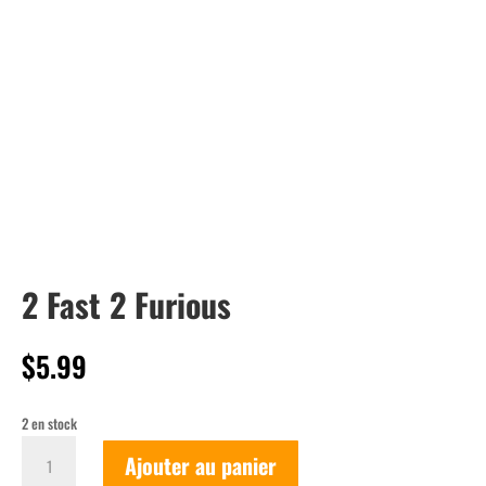
2 Fast 2 Furious
$
5.99
2 en stock
quantité
Ajouter au panier
de