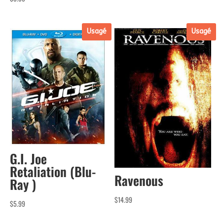
Usagé
Usagé
G.I. Joe
Retaliation (Blu-
Ravenous
Ray )
$
14.99
$
5.99