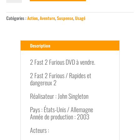
2
Fast
2
Catégories :
Action
,
Aventure
,
Suspense
,
Usagé
Furious
Description
2 Fast 2 Furious DVD à vendre.
2 Fast 2 Furious / Rapides et
dangereux 2
Réalisateur : John Singleton
Pays : États-Unis / Allemagne
Année de production : 2003
Acteurs :