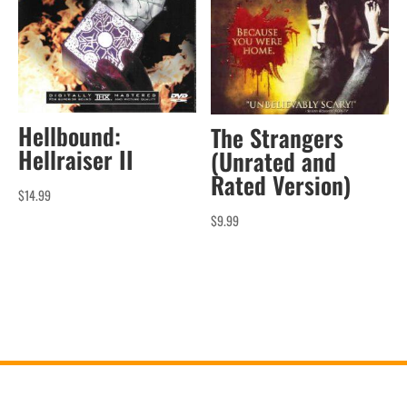
Hellbound:
The Strangers
Hellraiser II
(Unrated and
Rated Version)
$
14.99
$
9.99