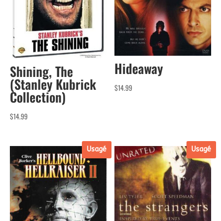
Hideaway
Shining, The
(Stanley Kubrick
$
14.99
Collection)
$
14.99
Usagé
Usagé