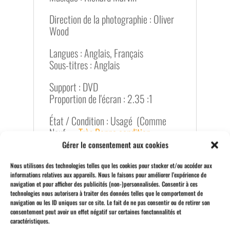
Direction de la photographie : Oliver
Wood
Langues : Anglais, Français
Sous-titres : Anglais
Support : DVD
Proportion de l'écran : 2.35 :1
État / Condition : Usagé (Comme
Neuf ---
Très Bonne condition
---
Bonne condition)
Gérer le consentement aux cookies
Vidéo Centre-Ville Store, Quebec
Nous utilisons des technologies telles que les cookies pour stocker et/ou accéder aux
informations relatives aux appareils. Nous le faisons pour améliorer l’expérience de
city: Movies, Films, DVD’s, Blu-Ray,
navigation et pour afficher des publicités (non-)personnalisées. Consentir à ces
Vinyls, Books, Magazines, Figures &
technologies nous autorisera à traiter des données telles que le comportement de
Collectibles for Sale. U-571 DVD à
navigation ou les ID uniques sur ce site. Le fait de ne pas consentir ou de retirer son
vendre.
consentement peut avoir un effet négatif sur certaines fonctonnalités et
caractéristiques.