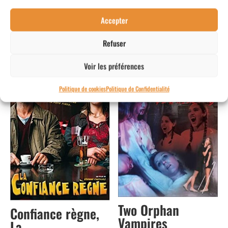
Accepter
Produits similaires
Refuser
Neuf
Usagé
Voir les préférences
Politique de cookies
Politique de Confidentialité
Two Orphan
Confiance règne,
Vampires
La