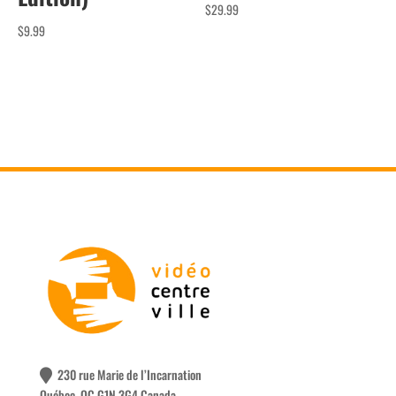
$
29.99
$
9.99
230 rue Marie de l’Incarnation
Québec, QC G1N 3G4 Canada