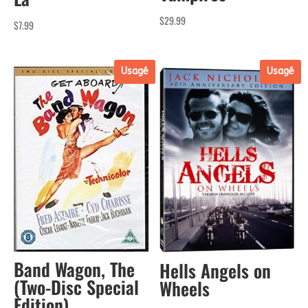
$
29.99
$
7.99
Usagé
Usagé
Band Wagon, The
Hells Angels on
(Two-Disc Special
Wheels
Edition)