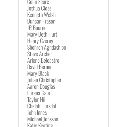
Colm Feore
Joshua Close
Kenneth Welsh
Duncan Fraser
JR Bourne
Mary Beth Hurt
Henry Czerny
Shohreh Aghdashloo
Steve Archer
Arlene Belcastro
David Berner
Mary Black
Julian Christopher
Aaron Douglas
Lorena Gale
Taylor Hill
Chelah Horsdal
John Innes
Michael Jonsson
Katie Keating