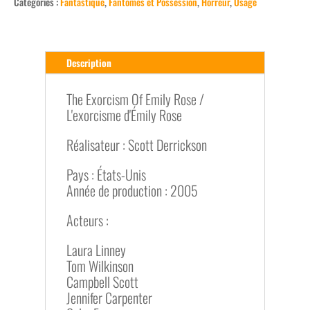
Catégories :
Fantastique
,
Fantômes et Possession
,
Horreur
,
Usagé
Description
The Exorcism Of Emily Rose /
L'exorcisme d'Émily Rose
Réalisateur : Scott Derrickson
Pays : États-Unis
Année de production : 2005
Acteurs :
Laura Linney
Tom Wilkinson
Campbell Scott
Jennifer Carpenter