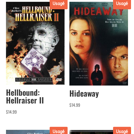
Usagé
Usagé
Hellbound:
Hideaway
Hellraiser II
$
14.99
$
14.99
Usagé
Usagé