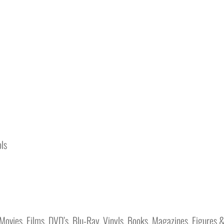
ols
Movies, Films, DVD’s, Blu-Ray, Vinyls, Books, Magazines, Figures &