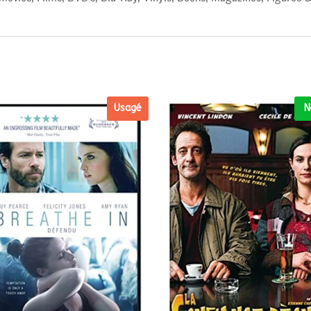
Usagé
N