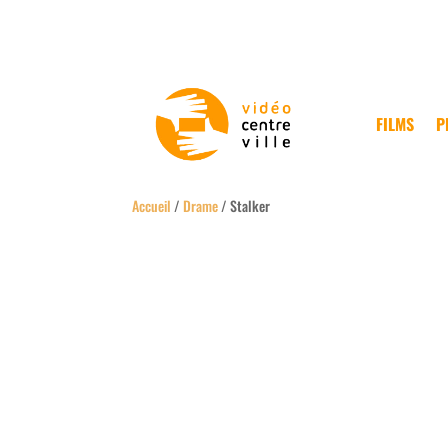
FILMS
P
Accueil
/
Drame
/ Stalker