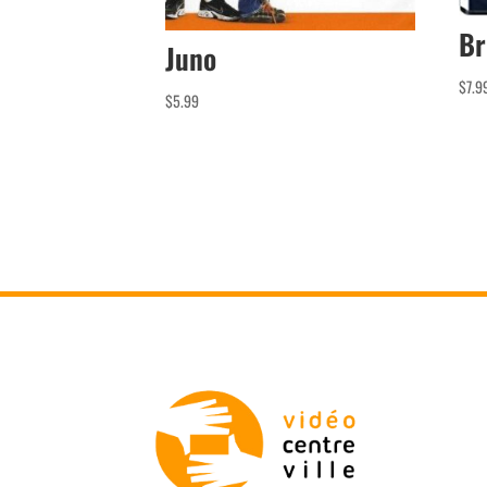
Br
Juno
$
7.9
$
5.99