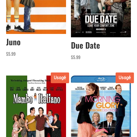
Juno
Due Date
$
5.99
$
5.99
Usagé
Usagé