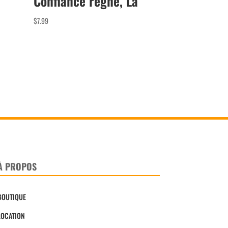
Confiance règne, La
$
7.99
À PROPOS
BOUTIQUE
LOCATION