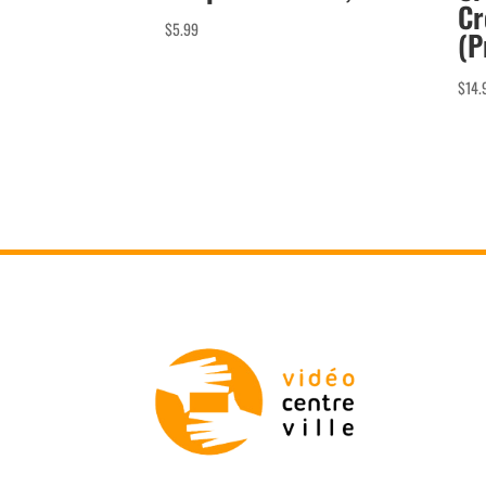
Cr
$
5.99
(P
$
14.