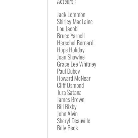
Acteurs :
Jack Lemmon
Shirley MacLaine
Lou Jacobi
Bruce Yarnell
Herschel Bernardi
Hope Holiday
Joan Shawlee
Grace Lee Whitney
Paul Dubov
Howard McNear
Cliff Osmond
Tura Satana
James Brown
Bill Bixby
John Alvin
Sheryl Deauville
Billy Beck