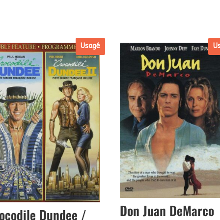
Usagé
U
Don Juan DeMarco
ocodile Dundee /