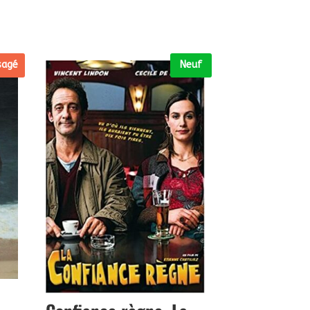
sagé
Neuf