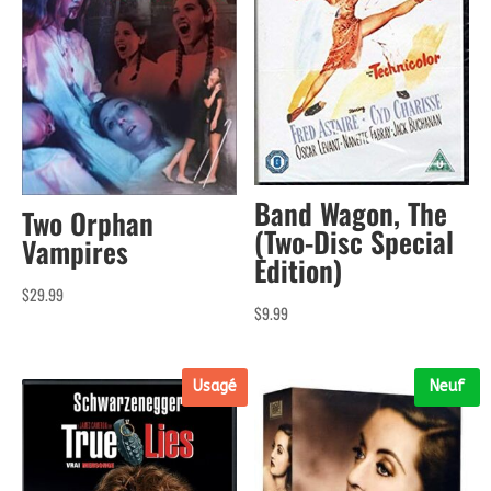
Band Wagon, The
Two Orphan
(Two-Disc Special
Vampires
Edition)
$
29.99
$
9.99
Usagé
Neuf