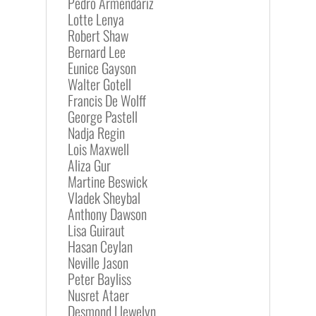
Pedro Armendáriz
Lotte Lenya
Robert Shaw
Bernard Lee
Eunice Gayson
Walter Gotell
Francis De Wolff
George Pastell
Nadja Regin
Lois Maxwell
Aliza Gur
Martine Beswick
Vladek Sheybal
Anthony Dawson
Lisa Guiraut
Hasan Ceylan
Neville Jason
Peter Bayliss
Nusret Ataer
Desmond Llewelyn