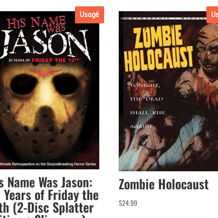
Usagé
U
s Name Was Jason:
Zombie Holocaust
 Years of Friday the
$
24.99
th (2-Disc Splatter