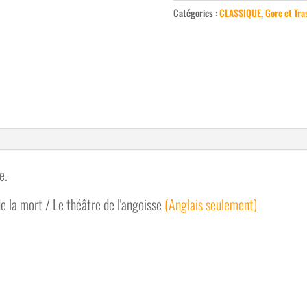
Catégories :
CLASSIQUE
,
Gore et Tra
Blood
Show,
The
e.
e la mort / Le théâtre de l'angoisse
(Anglais seulement)