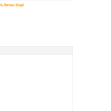
sh
,
Horreur
,
Usagé