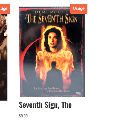
sagé
Usagé
Seventh Sign, The
$
9.99