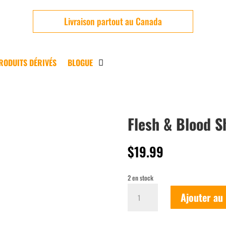
Livraison partout au Canada
RODUITS DÉRIVÉS
BLOGUE
Flesh & Blood S
Usagé
$
19.99
2 en stock
quantité
Ajouter au
de
Flesh
&