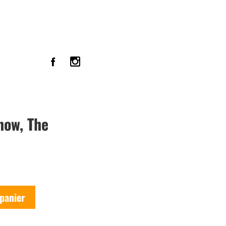
how, The
 panier