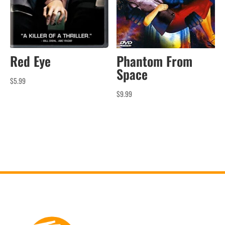
Red Eye
Phantom From
Space
$
5.99
$
9.99