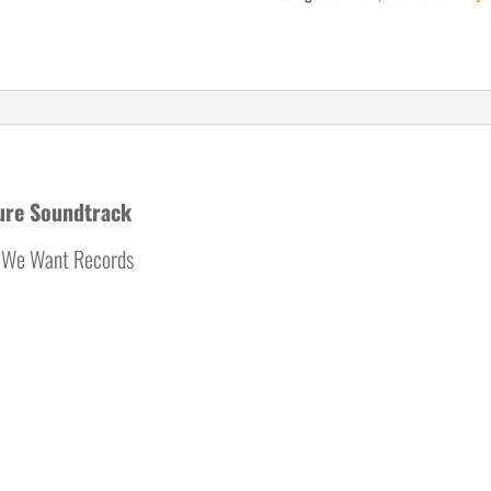
ture Soundtrack
k We Want Records