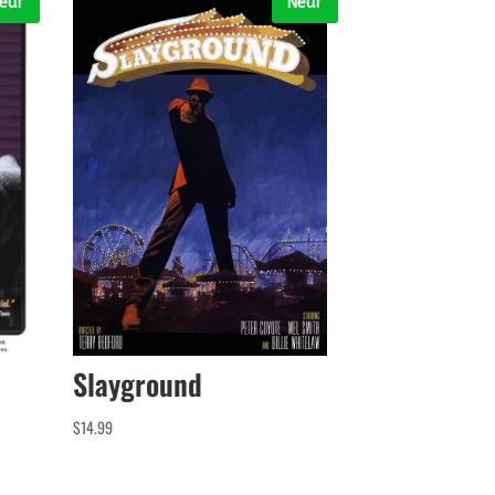
euf
Neuf
Slayground
$
14.99