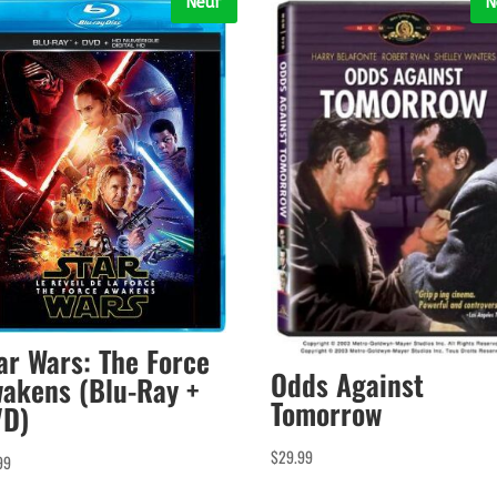
Neuf
N
ar Wars: The Force
Odds Against
akens (Blu-Ray +
Tomorrow
D)
$
29.99
99