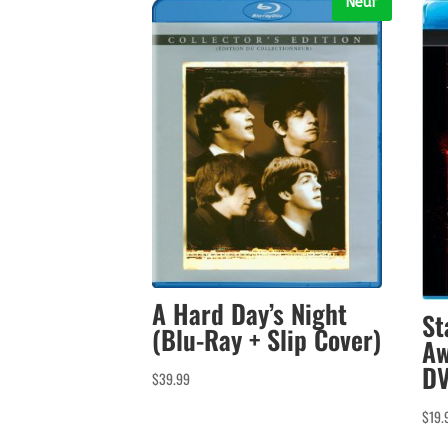
Neuf
A Hard Day’s Night
St
(Blu-Ray + Slip Cover)
Aw
DV
$
39.99
$
19.