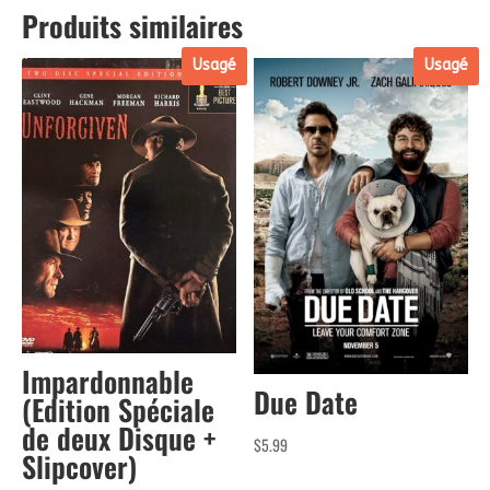
Produits similaires
Usagé
Usagé
Impardonnable
Due Date
(Edition Spéciale
de deux Disque +
$
5.99
Slipcover)