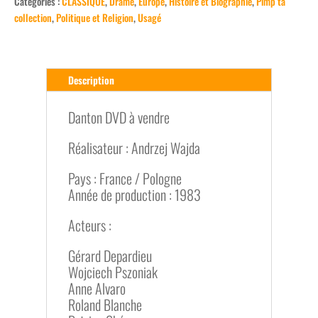
Catégories :
CLASSIQUE
,
Drame
,
Europe
,
Histoire et Biographie
,
Pimp ta
collection
,
Politique et Religion
,
Usagé
Description
Danton DVD à vendre
Réalisateur : Andrzej Wajda
Pays : France / Pologne
Année de production : 1983
Acteurs :
Gérard Depardieu
Wojciech Pszoniak
Anne Alvaro
Roland Blanche