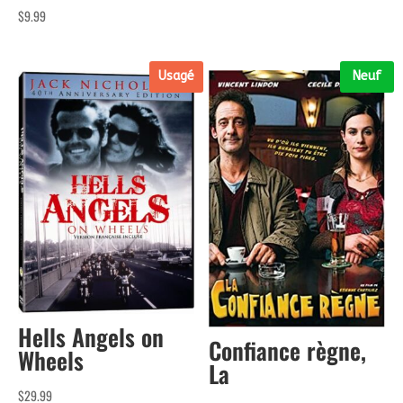
$
9.99
Usagé
Neuf
Hells Angels on
Confiance règne,
Wheels
La
$
29.99