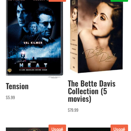
The Bette Davis
Tension
Collection (5
movies)
$
5.99
$
79.99
Usagé
Usagé