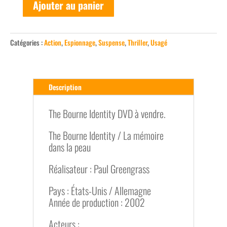
Ajouter au panier
quantité
de
Bourne
Catégories :
Action
,
Espionnage
,
Suspense
,
Thriller
,
Usagé
Identity,
The
-
Explosive
Description
Extended
Edition
The Bourne Identity DVD à vendre.
The Bourne Identity / La mémoire
dans la peau
Réalisateur : Paul Greengrass
Pays : États-Unis / Allemagne
Année de production : 2002
Acteurs :