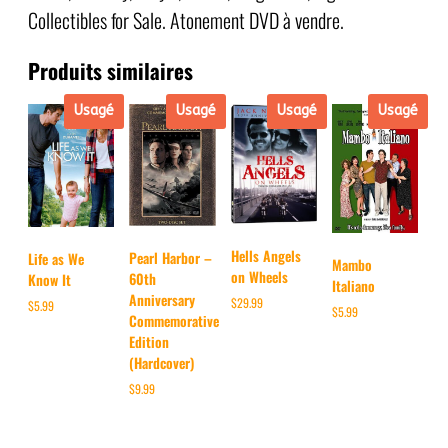
Collectibles for Sale. Atonement DVD à vendre.
Produits similaires
Usagé
Usagé
Usagé
Usagé
Hells Angels
Pearl Harbor –
Life as We
Mambo
on Wheels
60th
Know It
Italiano
Anniversary
$
29.99
$
5.99
$
5.99
Commemorative
Edition
(Hardcover)
$
9.99