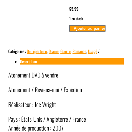
$
5.99
1 en stock
quantité
Ajouter au panier
de
Atonement
Catégories :
De répertoire
,
Drame
,
Guerre
,
Romance
,
Usagé
Description
Atonement DVD à vendre.
Atonement / Reviens-moi / Expiation
Réalisateur : Joe Wright
Pays : États-Unis / Angleterre / France
Année de production : 2007