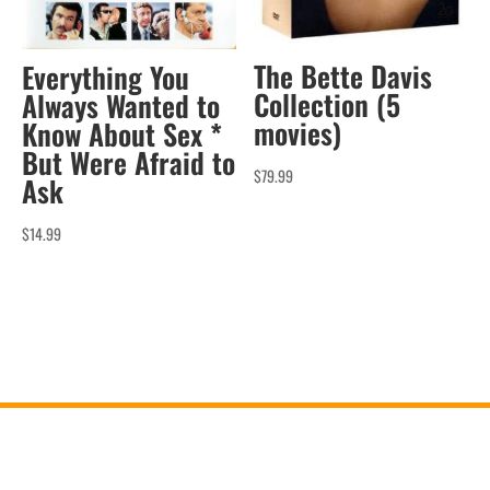
The Bette Davis
Everything You
Collection (5
Always Wanted to
movies)
Know About Sex *
But Were Afraid to
$
79.99
Ask
$
14.99