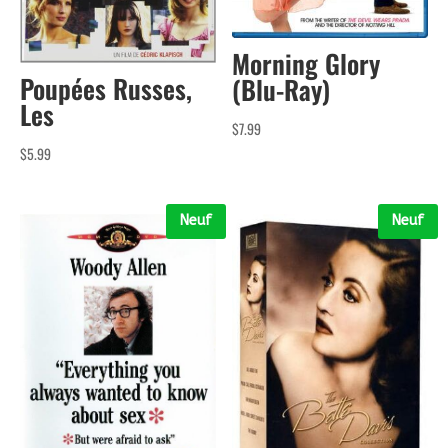
Morning Glory
Poupées Russes,
(Blu-Ray)
Les
$
7.99
$
5.99
Neuf
Neuf