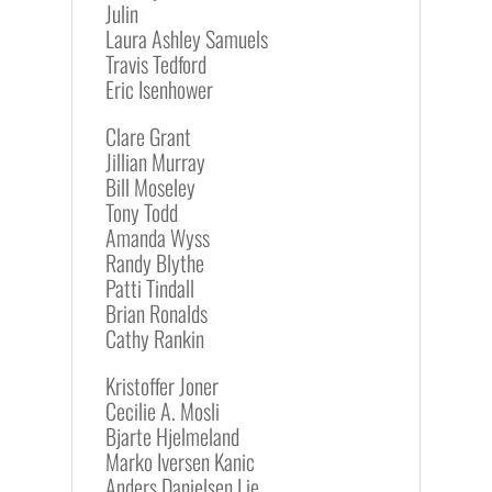
Julin
Laura Ashley Samuels
Travis Tedford
Eric Isenhower
Clare Grant
Jillian Murray
Bill Moseley
Tony Todd
Amanda Wyss
Randy Blythe
Patti Tindall
Brian Ronalds
Cathy Rankin
Kristoffer Joner
Cecilie A. Mosli
Bjarte Hjelmeland
Marko Iversen Kanic
Anders Danielsen Lie