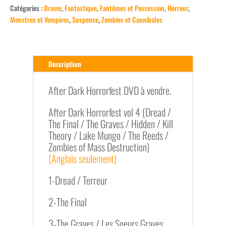
Catégories :
Drame
,
Fantastique
,
Fantômes et Possession
,
Horreur
,
Dark
Monstres et Vampires
,
Suspense
,
Zombies et Cannibales
Horrorfest,
Vol.
4
(8
Description
films)
After Dark Horrorfest DVD à vendre.
After Dark Horrorfest vol 4 (Dread /
The Final / The Graves / Hidden / Kill
Theory / Lake Mungo / The Reeds /
Zombies of Mass Destruction)
(Anglais seulement)
1-Dread / Terreur
2-The Final
3-The Graves / Les Soeurs Graves