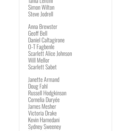
Tania Lentini
Simon Wilton
Steve Jodrell
Anna Brewster
Geoff Bell
Daniel Caltagirone
O-T Fagbenle
Scarlett Alice Johnson
Will Mellor
Scarlett Sabet
Janette Armand
Doug Fahl
Russell Hodgkinson
Cornelia Duryée
James Mesher
Victoria Drake
Kevin Hamedani
Sydney Sweeney