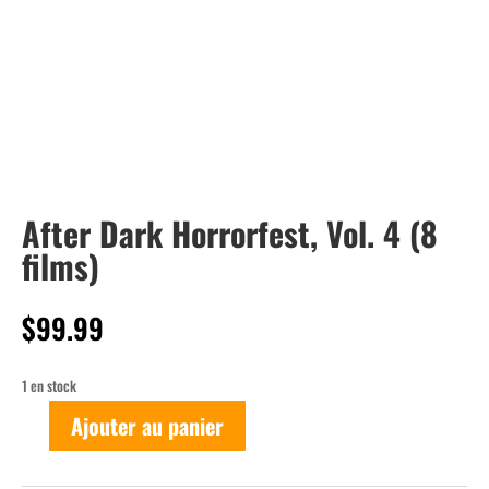
After Dark Horrorfest, Vol. 4 (8
films)
$
99.99
1 en stock
Ajouter au panier
quantité
de
After