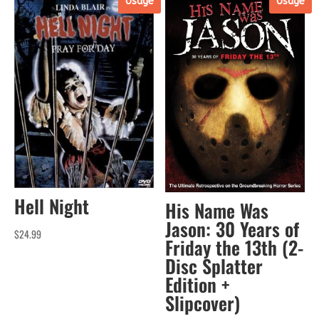
Usagé
Usagé
Hell Night
His Name Was
Jason: 30 Years of
$
24.99
Friday the 13th (2-
Disc Splatter
Edition +
Slipcover)