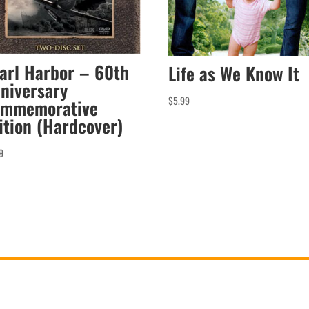
arl Harbor – 60th
Life as We Know It
niversary
$
5.99
mmemorative
ition (Hardcover)
9