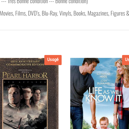
f
--- Très Bonne condition --- Bonne condition)
Movies, Films, DVD’s, Blu-Ray, Vinyls, Books, Magazines, Figures &
Usagé
U