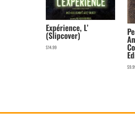
Expérience, L’
Pe
(Slipcover)
An
Co
$
14.99
Ed
$
9.9