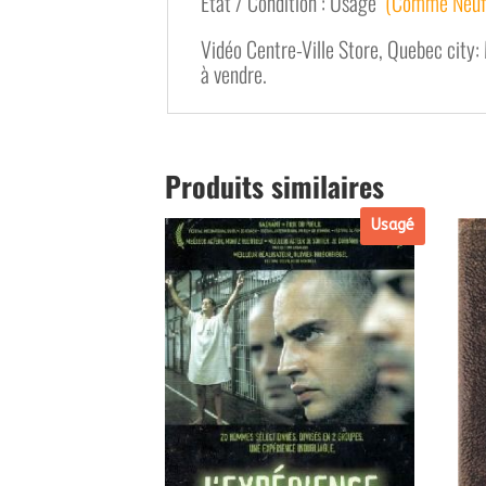
État / Condition : Usagé
(Comme Neu
Vidéo Centre-Ville Store, Quebec city: 
à vendre.
Produits similaires
Usagé