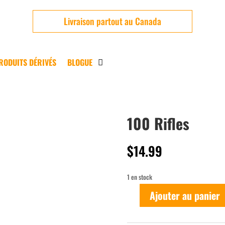
Livraison partout au Canada
RODUITS DÉRIVÉS
BLOGUE
100 Rifles
Usagé
$
14.99
1 en stock
Ajouter au panier
quantité
de
100