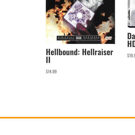
Da
HD
Hellbound: Hellraiser
$
19.
II
$
14.99