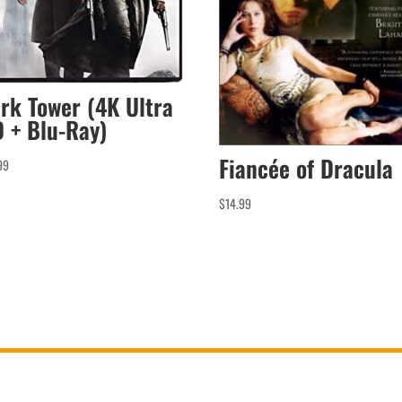
rk Tower (4K Ultra
 + Blu-Ray)
Fiancée of Dracula
99
$
14.99